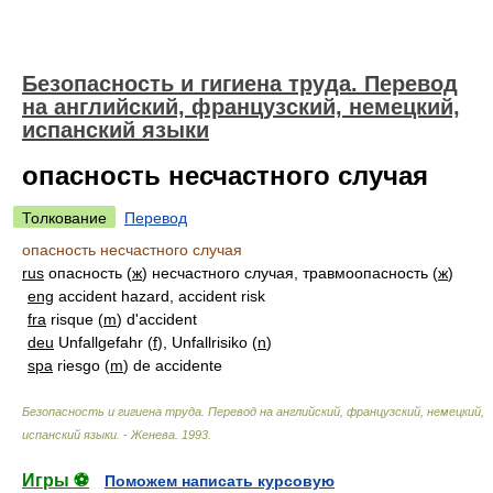
Безопасность и гигиена труда. Перевод
на английский, французский, немецкий,
испанский языки
опасность несчастного случая
Толкование
Перевод
опасность несчастного случая
rus
опасность (
ж
) несчастного случая, травмоопасность (
ж
)
eng
accident hazard, accident risk
fra
risque (
m
) d'accident
deu
Unfallgefahr (
f
), Unfallrisiko (
n
)
spa
riesgo (
m
) de accidente
Безопасность и гигиена труда. Перевод на английский, французский, немецкий,
испанский языки. - Женева
.
1993
.
Игры ⚽
Поможем написать курсовую